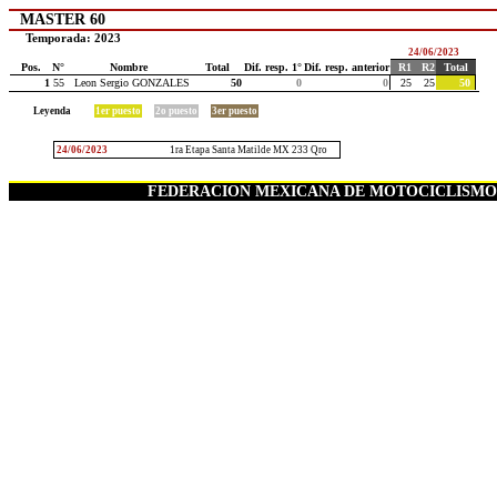
MASTER 60
Temporada: 2023
24/06/2023
Pos.
N°
Nombre
Total
Dif. resp. 1°
Dif. resp. anterior
R1
R2
Total
1
55
Leon Sergio GONZALES
50
0
0
25
25
50
Leyenda
1er puesto
2o puesto
3er puesto
24/06/2023
1ra Etapa Santa Matilde MX 233 Qro
FEDERACION MEXICANA DE MOTOCICLISMO.